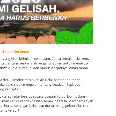
a Harus Berbenah
t yang Allah kirimkan lewat alam. Cuaca semakin ekstrem,
u, bencana seakan silih berganti. Bukan untuk menakut-
ahwa dunia ini rapuh, dan manusia sejatinya lemah tanpa
a diriku sendiri: masihkah aku lalai, saat tanda-tanda
hkah aku sibuk mengeluh tentang keadaan, tapi lupa
ng Pencipta?
ukan sekadar bersiap secara jasmani, tetapi lebih dalam—
t iman ketika ketidakpastian semakin terasa. Memperbanyak
p biasa. Menjaga shalat saat dunia mengajarkan lalai. Dan
emakin sulit.