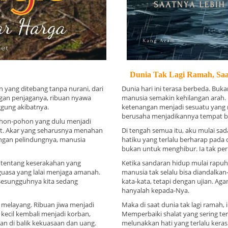
Dunia Tak Lagi Ramah, Saa
n yang ditebang tanpa nurani, dari
Dunia hari ini terasa berbeda. Buka
ngan penjaganya, ribuan nyawa
manusia semakin kehilangan arah. H
gung akibatnya.
ketenangan menjadi sesuatu yang ma
berusaha menjadikannya tempat b
Pohon-pohon yang dulu menjadi
at. Akar yang seharusnya menahan
Di tengah semua itu, aku mulai sa
angan pelindungnya, manusia
hatiku yang terlalu berharap pada
bukan untuk menghibur. Ia tak pe
i tentang keserakahan yang
Ketika sandaran hidup mulai rapu
uasa yang lalai menjaga amanah.
manusia tak selalu bisa diandalka
, sesungguhnya kita sedang
kata-kata, tetapi dengan ujian. Ag
hanyalah kepada-Nya.
g melayang. Ribuan jiwa menjadi
Maka di saat dunia tak lagi ramah, 
 kecil kembali menjadi korban,
Memperbaiki shalat yang sering te
an di balik kekuasaan dan uang.
melunakkan hati yang terlalu keras 