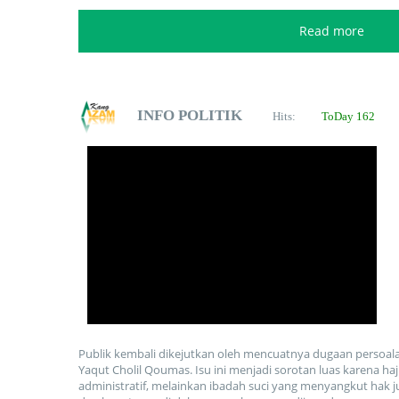
Read more
INFO POLITIK
Hits:
ToDay 162
Publik kembali dikejutkan oleh mencuatnya dugaan persoal
Yaqut Cholil Qoumas. Isu ini menjadi sorotan luas karena ha
administratif, melainkan ibadah suci yang menyangkut hak j