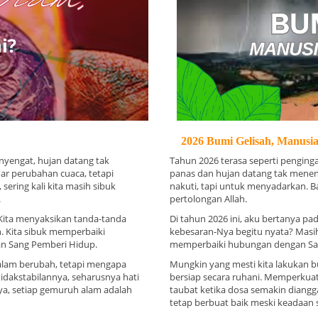
2026 Bumi Gelisah, Manusi
enyengat, hujan datang tak
Tahun 2026 terasa seperti penginga
ar perubahan cuaca, tetapi
panas dan hujan datang tak menent
sering kali kita masih sibuk
nakuti, tapi untuk menyadarkan. B
.
pertolongan Allah.
r. Kita menyaksikan tanda-tanda
Di tahun 2026 ini, aku bertanya pad
n. Kita sibuk memperbaiki
kebesaran-Nya begitu nyata? Masi
n Sang Pemberi Hidup.
memperbaiki hubungan dengan Sa
alam berubah, tetapi mengapa
Mungkin yang mesti kita lakukan b
idakstabilannya, seharusnya hati
bersiap secara ruhani. Memperkua
ya, setiap gemuruh alam adalah
taubat ketika dosa semakin diangga
tetap berbuat baik meski keadaan s