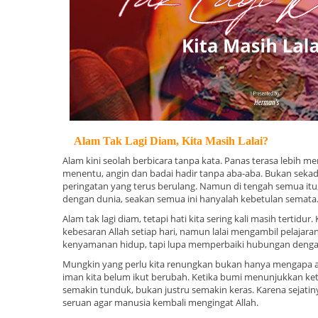
Alam Tak Lagi Diam, Kita Masih Lalai?
Alam kini seolah berbicara tanpa kata. Panas terasa lebih m
menentu, angin dan badai hadir tanpa aba-aba. Bukan sekad
peringatan yang terus berulang. Namun di tengah semua itu, 
dengan dunia, seakan semua ini hanyalah kebetulan semata
Alam tak lagi diam, tetapi hati kita sering kali masih tertidu
kebesaran Allah setiap hari, namun lalai mengambil pelajara
kenyamanan hidup, tapi lupa memperbaiki hubungan denga
Mungkin yang perlu kita renungkan bukan hanya mengapa 
iman kita belum ikut berubah. Ketika bumi menunjukkan ket
semakin tunduk, bukan justru semakin keras. Karena sejatin
seruan agar manusia kembali mengingat Allah.