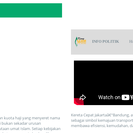
INFO POLITIK
H
Kereta Cepat Jakartaâ€“Bandung, 
an kuota haji yang menyeret nama
sebagai simbol kemajuan transportas
ji bukan sekadar urusan
membawa efisiensi, kemudahan, d
utaan umat Islam. Setiap kebijakan