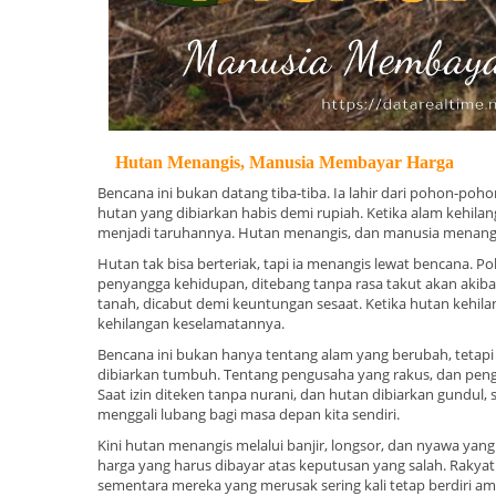
Hutan Menangis, Manusia Membayar Harga
Bencana ini bukan datang tiba-tiba. Ia lahir dari pohon-poho
hutan yang dibiarkan habis demi rupiah. Ketika alam kehila
menjadi taruhannya. Hutan menangis, dan manusia menang
Hutan tak bisa berteriak, tapi ia menangis lewat bencana. 
penyangga kehidupan, ditebang tanpa rasa takut akan akib
tanah, dicabut demi keuntungan sesaat. Ketika hutan kehil
kehilangan keselamatannya.
Bencana ini bukan hanya tentang alam yang berubah, tetap
dibiarkan tumbuh. Tentang pengusaha yang rakus, dan peng
Saat izin diteken tanpa nurani, dan hutan dibiarkan gundul
menggali lubang bagi masa depan kita sendiri.
Kini hutan menangis melalui banjir, longsor, dan nyawa yan
harga yang harus dibayar atas keputusan yang salah. Rakyat
sementara mereka yang merusak sering kali tetap berdiri am