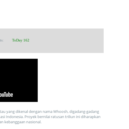
its:
ToDay 162
atau yang dikenal dengan nama Whoosh, digadang-gadang
i Indonesia. Proyek bernilai ratusan triliun ini diharapkan
an kebanggaan nasional.