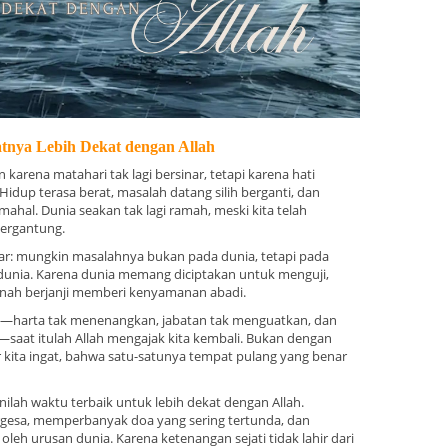
tnya Lebih Dekat dengan Allah
n karena matahari tak lagi bersinar, tetapi karena hati
idup terasa berat, masalah datang silih berganti, dan
hal. Dunia seakan tak lagi ramah, meski kita telah
ergantung.
dar: mungkin masalahnya bukan pada dunia, tetapi pada
 dunia. Karena dunia memang diciptakan untuk menguji,
rnah berjanji memberi kenyamanan abadi.
h—harta tak menenangkan, jabatan tak menguatkan, dan
n—saat itulah Allah mengajak kita kembali. Bukan dengan
ar kita ingat, bahwa satu-satunya tempat pulang yang benar
inilah waktu terbaik untuk lebih dekat dengan Allah.
rgesa, memperbanyak doa yang sering tertunda, dan
oleh urusan dunia. Karena ketenangan sejati tidak lahir dari