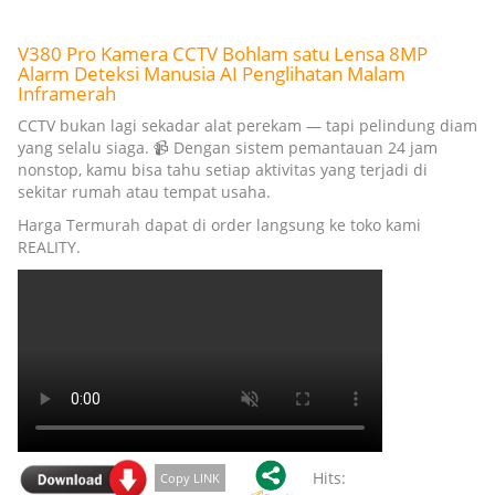
V380 Pro Kamera CCTV Bohlam satu Lensa 8MP
Alarm Deteksi Manusia AI Penglihatan Malam
Inframerah
CCTV bukan lagi sekadar alat perekam — tapi pelindung diam
yang selalu siaga. 📹 Dengan sistem pemantauan 24 jam
nonstop, kamu bisa tahu setiap aktivitas yang terjadi di
sekitar rumah atau tempat usaha.
Harga Termurah dapat di order langsung ke toko kami
REALITY.
Hits:
Copy LINK