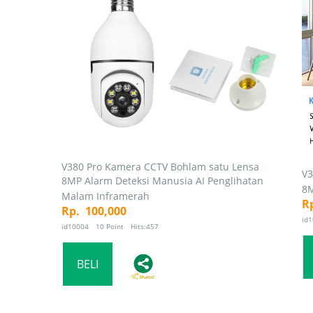
V380 Pro Kamera CCTV Bohlam satu Lensa
V3
8MP Alarm Deteksi Manusia AI Penglihatan
8M
Malam Inframerah
R
Rp. 100,000
id
id10004 10 Point Hits:457