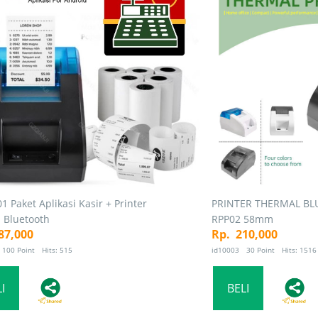
1 Paket Aplikasi Kasir + Printer
PRINTER THERMAL BL
 Bluetooth
RPP02 58mm
87,000
Rp. 210,000
100 Point Hits: 515
id10003 30 Point Hits: 1516